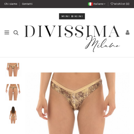
Chi siamo
Contatti
Italiano
Wishlist (
0
)