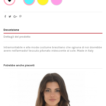
Descrizione
Dettagli del prodotto
Intramontabile e alla moda costume brasiliano che ognuna di noi dovrebbe
avere nell'armadio! tessuto pitonato iridescente al sole. Made in Italy
Lavaggio e asciugatura
Lavare in acqua fredda con detersivo
delicato, asciugare lontano da fonti
dirette di calore, non strofinare con
Potrebbe anche piacerti
vigore.
Vestibilità
lascia scoperti i glutei sul genere slip
brasiliano.
Composizione
80% Poliamide 20% Elastan
Riferimento
gdpytvenbot17
Marca