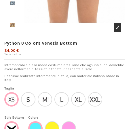
Python 3 Colors Venezia Bottom
34,00 €
Tasse incluse
Intramontabile e alla moda costume brasiliano che ognuna di noi dovrebbe
avere nell'armadio! tessuto pitonato iridescente al sole.
Costume realizzato interamente in Italia, con materiale italiano. Made in
Italy
Taglia
S
M
L
XL
XXL
XS
Stile Bottom
Colore
Giallo
Rosa
Venezia
AZZURRO