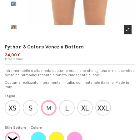
Python 3 Colors Venezia Bottom
34,00 €
Tasse incluse
Intramontabile e alla moda costume brasiliano che ognuna di noi dovrebbe
avere nell'armadio! tessuto pitonato iridescente al sole.
Costume realizzato interamente in Italia, con materiale italiano. Made in
Italy
Taglia
XS
S
L
XL
XXL
M
Stile Bottom
Colore
AZZURRO
Giallo
Venezia
Rosa