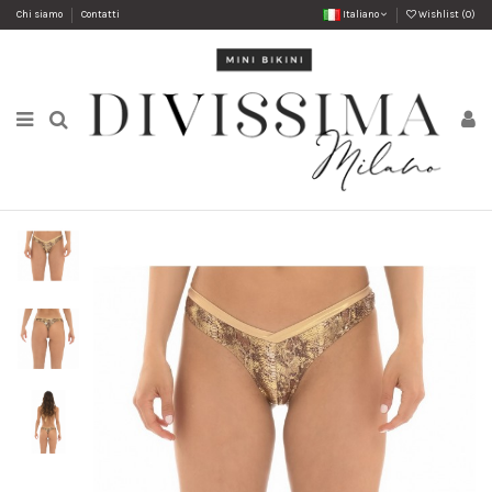
Chi siamo
Contatti
Italiano
Wishlist (
0
)