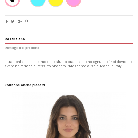
Descrizione
Dettagli del prodotto
Intramontabile e alla moda costume brasiliano che ognuna di noi dovrebbe
avere nell'armadio! tessuto pitonato iridescente al sole. Made in Italy
Lavaggio e asciugatura
Lavare in acqua fredda con detersivo
delicato, asciugare lontano da fonti
dirette di calore, non strofinare con
Potrebbe anche piacerti
vigore.
Vestibilità
lascia scoperti i glutei sul genere slip
brasiliano.
Composizione
80% Poliamide 20% Elastan
Riferimento
gdpytvenbot17
Marca