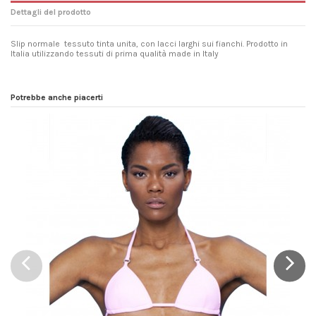
Dettagli del prodotto
Slip normale tessuto tinta unita, con lacci larghi sui fianchi. Prodotto in
Italia utilizzando tessuti di prima qualità made in Italy
Modelli
Normale
Composizioni
80% Poliestere - 20% Elastan
Potrebbe anche piacerti
Lavaggio e asciugatura
Lavare in acqua fredda con detersivo
delicato, asciugare lontano da fonti
dirette di calore, non strofinare con
vigore.
Riferimento
onecolshibot17
Marca