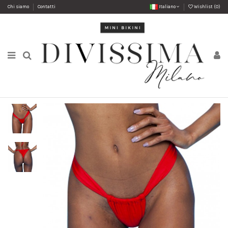
Chi siamo
Contatti
Italiano
Wishlist (
0
)