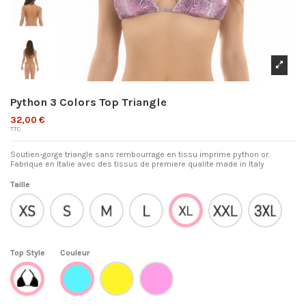
Python 3 Colors Top Triangle
32,00 €
TTC
Soutien-gorge triangle sans rembourrage en tissu imprime python or.
Fabrique en Italie avec des tissus de premiere qualite made in Italy
Taille
XS
S
M
L
XXL
3XL
XL
Top Style
Couleur
Giallo
Rosa
40x60cm
AZZURRO