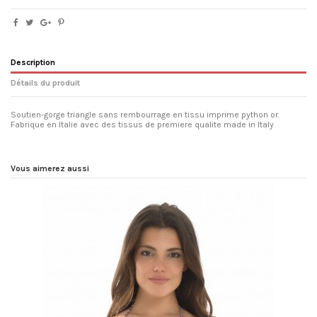
Description
Détails du produit
Soutien-gorge triangle sans rembourrage en tissu imprime python or.
Fabrique en Italie avec des tissus de premiere qualite made in Italy
modèles
Taille Normale
propriété
Seulement top
Vous aimerez aussi
Compositions
80% Polyester- 20% Elastan
Lavage et séchage
Laver à l'eau froide avec un détergent
doux, sécher loin des sources
directes de chaleur, ne pas frotter
vigoureusement.
S'adapter
nous vous recommandons d'acheter
une taille plus grande que la vôtre.
Composition
80% Polyester 20% Elastane
Référence
gdpyttptri17