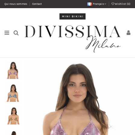
Qui nous sommes
Contact
Français
Wishlist (
0
)