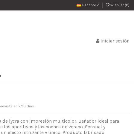
Español
Wishlist (
0
)
Iniciar sesión
A
prevista en 7/10 días
a de lycra con impresión multicolor. Bañador ideal para
e los aperitivos y las noches de verano. Sensual y
a un efecto intrigante y único. Producto fabricado