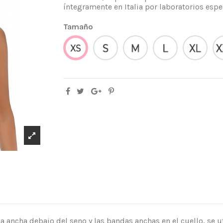
íntegramente en Italia por laboratorios espe
Tamaño
S
M
L
XL
XS
 ancha debajo del seno y las bandas anchas en el cuello, se u