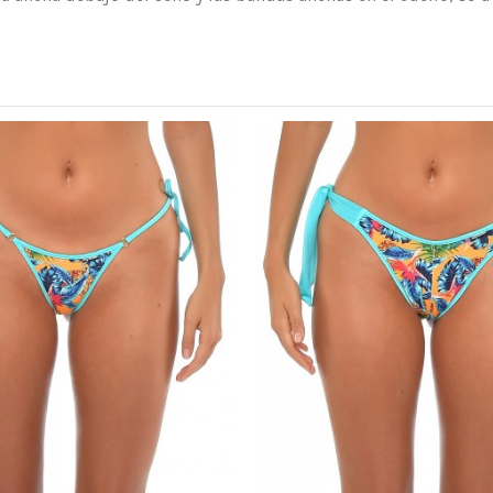
Lavado y secado
El ajuste del modelo Angie es
80% Poliéster 20% Elastane
Ajuste normal