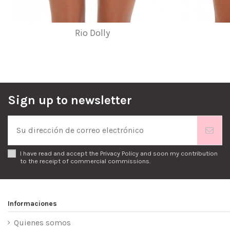
Rio Dolly
Sign up to newsletter
I have read and accept the
Privacy Policy
and soon my contribution
to the receipt of commercial commissions.
Informaciones
Quienes somos