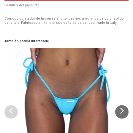
Detalles del producto
Cómodo sujetador de la correa ancho, pechos medianos de color sólido
de la tela. Fabricado en Italia el uso de telas de calidad made in Italy
Modelos
Normal
Composiciones
80% Poliéster - 20% Elastano
También podría interesarle
Lavado y secado
Lavar en agua fría con un detergente
suave, seco, lejos de las fuentes de
calor directas, no frote con fuerza.
Referencia
onecoltpang17
Marca