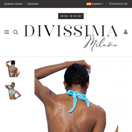
Quienes somos
Contacto
Español
Wishlist (
0
)