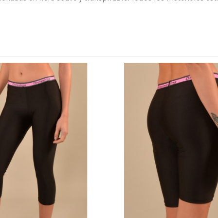
°
Lavado y secado
Vestibilità ridotta
80% Poliéster 20% Elastane
Ajuste normal