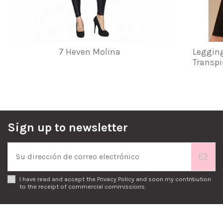
7 Heven Molina
Legging
Transpi
Sign up to newsletter
I have read and accept the
Privacy Policy
and soon my contribution
to the receipt of commercial commissions.