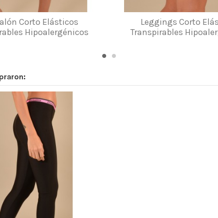
alón Corto Elásticos
Leggings Corto Elá
rables Hipoalergénicos
Transpirables Hipoale
praron: