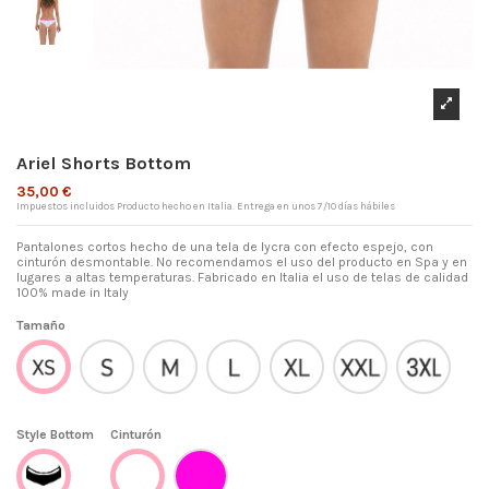
Ariel Shorts Bottom
35,00 €
Impuestos incluidos
Producto hecho en Italia. Entrega en unos 7/10 días hábiles
Pantalones cortos hecho de una tela de lycra con efecto espejo, con
cinturón desmontable. No recomendamos el uso del producto en Spa y en
lugares a altas temperaturas. Fabricado en Italia el uso de telas de calidad
100% made in Italy
Tamaño
S
M
L
XL
XXL
3XL
XS
Style Bottom
Cinturón
Fucsia
Shorts
Blanco