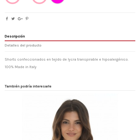
Descripción
Detalles del producto
Shorts confeccionados en tejido de lycra transpirable e hipoalergénico.
100% Made in Italy
Modelos
Normal
Propiedad
Sólo Resbalón
También podría interesarle
Lavado y secado
Lavar en agua fría con un detergente
suave, seco, lejos de las fuentes de
calor directas, no frote con fuerza.
Encajar
Vestibilità ridotta
Composición
80% Poliamide 20% Elastan
Referencia
cubashobot17