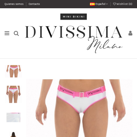
Quienes somos
Contacto
Español
Wishlist (
0
)