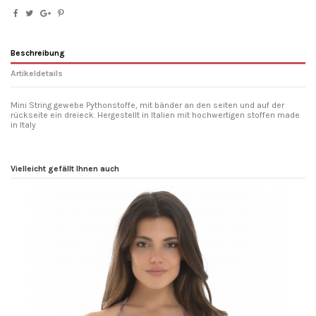
Beschreibung
Artikeldetails
Mini String gewebe Pythonstoffe, mit bänder an den seiten und auf der
rückseite ein dreieck. Hergestellt in Italien mit hochwertigen stoffen made
in Italy
Modelle
Sinnlich
Eigenschaften
Nur Slip
Vielleicht gefällt Ihnen auch
Waschen und trocknen
Waschen in kaltem wasser mit
einem milden reinigungsmittel,
trocknen, fern von direkten
wärmequellen, nicht reiben, mit kraft.
Passen
Vestibilità ridotta
Zusammensetzung
80% Polyester 20% Elastane
Artikel-Nr.
gdpytminbot17
Marke