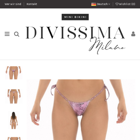
Wer wir sind
Kontakt
Deutsch
Wishlist (
0
)